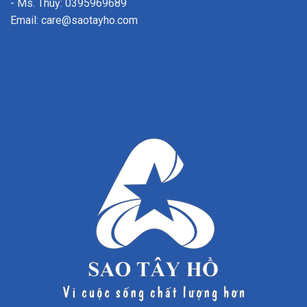
- Ms. Thuỳ: 0395969689
Email: care@saotayho.com