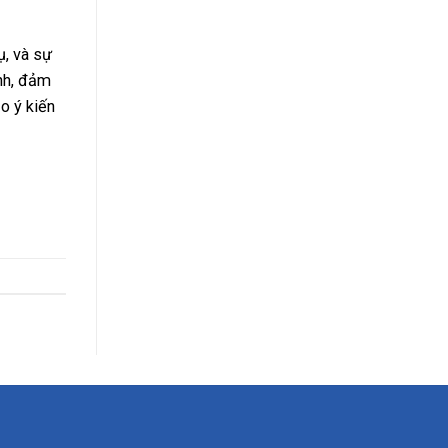
ụ, và sự
ình, đảm
o ý kiến