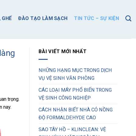
, GHẾ
ĐÀO TẠO LÀM SẠCH
TIN TỨC – SỰ KIỆN
Hàng
BÀI VIẾT MỚI NHẤT
NHỮNG HẠNG MỤC TRONG DỊCH
VỤ VỆ SINH VĂN PHÒNG
CÁC LOẠI MÁY PHỔ BIẾN TRONG
VỆ SINH CÔNG NGHIỆP
uan trọng.
n nay.
CÁCH NHẬN BIẾT NHÀ CÓ NỒNG
ĐỘ FORMALDEHYDE CAO
SAO TÂY HỒ – KLINCLEAN: VỆ