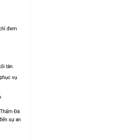
 chỉ đem
i tân.
 phục vụ
.
g Thấm Đà
đến sự an