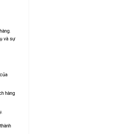
hàng.
vụ và sự
 của
ch hàng
ụ.
 thành