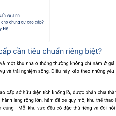
uẩn vệ sinh
ệp cho chung cư cao cấp?
ây Hồ
cấp cần tiêu chuẩn riêng biệt?
 và một khu nhà ở thông thường không chỉ nằm ở giá
 vụ và trải nghiệm sống. Điều này kéo theo những yêu
o cấp sở hữu diện tích khổng lồ, được phân chia thà
hành lang rộng lớn, hầm để xe quy mô, khu thể thao h
m cúng… Mỗi khu vực đều có đặc thù riêng và đòi hỏ