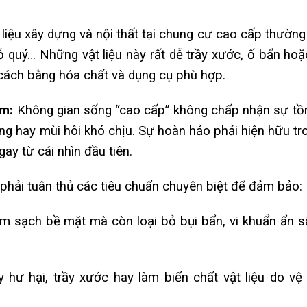
liệu xây dựng và nội thất tại chung cư cao cấp thường 
 gỗ quý… Những vật liệu này rất dễ trầy xước, ố bẩn hoặ
cách bằng hóa chất và dụng cụ phù hợp.
ệm:
Không gian sống “cao cấp” không chấp nhận sự tồn
đọng hay mùi hôi khó chịu. Sự hoàn hảo phải hiện hữu tr
ay từ cái nhìn đầu tiên.
phải tuân thủ các tiêu chuẩn chuyên biệt để đảm bảo:
m sạch bề mặt mà còn loại bỏ bụi bẩn, vi khuẩn ẩn s
hư hại, trầy xước hay làm biến chất vật liệu do vệ 