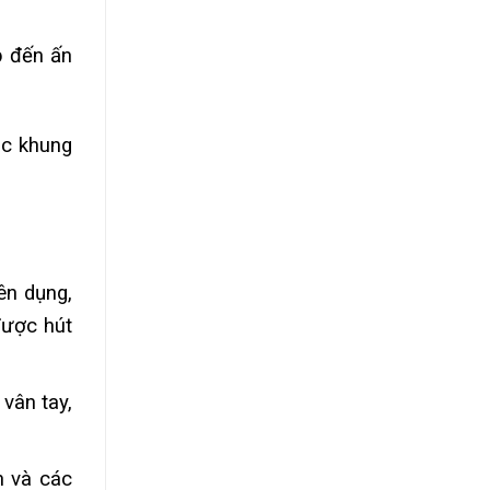
p đến ấn
ác khung
ên dụng,
được hút
vân tay,
n và các