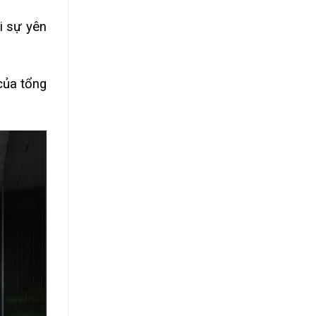
i sự yên
của tổng