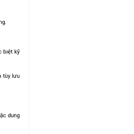
ng.
 biệt kỹ
 tùy lưu
oặc dung