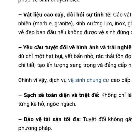
– Vật liệu cao cấp, đòi hỏi sự tinh tế:
Các vật 
nhiên (marble, granite), kính cường lực, inox,
vẻ đẹp ban đầu nếu không được vệ sinh đúng 
– Yêu cầu tuyệt đối về hình ảnh và trải nghi
dù chỉ một hạt bụi, vết bẩn nhỏ, rác thải tồn 
chi tiết, tạo ấn tượng sang trọng và đẳng cấp ng
Chính vì vậy, dịch vụ
vệ sinh chung cư
cao cấp 
– Sạch sẽ toàn diện và triệt để:
Không chỉ là
từng kẽ hở, ngóc ngách.
– Bảo vệ tài sản tối đa:
Tuyệt đối không gây 
phương pháp.