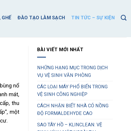
, GHẾ
ĐÀO TẠO LÀM SẠCH
TIN TỨC – SỰ KIỆN
BÀI VIẾT MỚI NHẤT
NHỮNG HẠNG MỤC TRONG DỊCH
VỤ VỆ SINH VĂN PHÒNG
 bùng nổ
CÁC LOẠI MÁY PHỔ BIẾN TRONG
anh mát,
VỆ SINH CÔNG NGHIỆP
cấp, thu
CÁCH NHẬN BIẾT NHÀ CÓ NỒNG
ấp”, một
ĐỘ FORMALDEHYDE CAO
 cư.
SAO TÂY HỒ – KLINCLEAN: VỆ