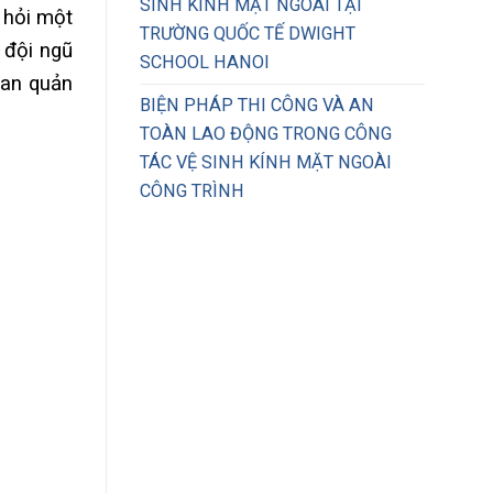
SINH KÍNH MẶT NGOÀI TẠI
 hỏi một
TRƯỜNG QUỐC TẾ DWIGHT
a đội ngũ
SCHOOL HANOI
ban quản
BIỆN PHÁP THI CÔNG VÀ AN
TOÀN LAO ĐỘNG TRONG CÔNG
TÁC VỆ SINH KÍNH MẶT NGOÀI
CÔNG TRÌNH