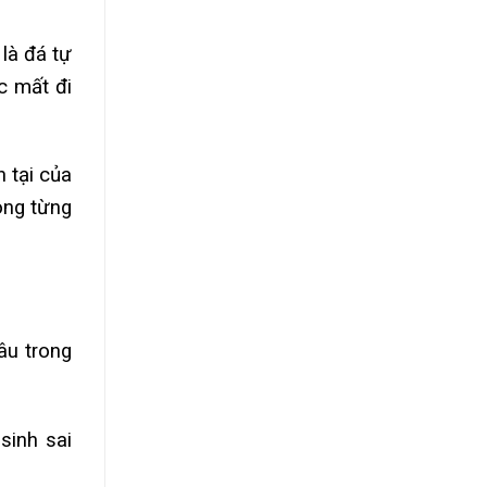
là đá tự
c mất đi
 tại của
ong từng
âu trong
sinh sai