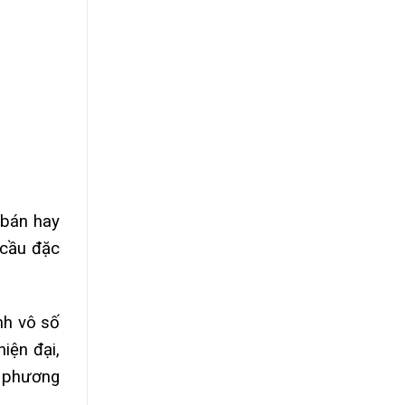
 bán hay
 cầu đặc
nh vô số
iện đại,
i phương