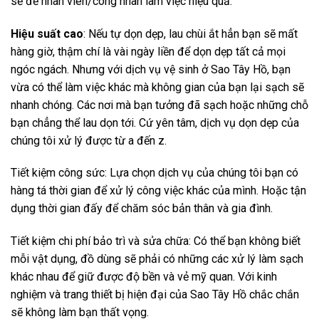
sẽ để nhân viên/công nhân làm việc hiệu quả.
Hiệu suất cao
: Nếu tự dọn dẹp, lau chùi ắt hẳn bạn sẽ mất
hàng giờ, thậm chí là vài ngày liền để dọn dẹp tất cả mọi
ngóc ngách. Nhưng với dịch vụ vệ sinh ở Sao Tây Hồ, bạn
vừa có thể làm việc khác mà không gian của bạn lại sạch sẽ
nhanh chóng. Các nơi mà bạn tưởng đã sạch hoặc những chỗ
bạn chẳng thể lau dọn tới. Cứ yên tâm, dịch vụ dọn dẹp của
chúng tôi xử lý được từ a đến z.
Tiết kiệm công sức: Lựa chọn dịch vụ của chúng tôi bạn có
hàng tá thời gian để xử lý công việc khác của mình. Hoặc tận
dụng thời gian đấy để chăm sóc bản thân và gia đình.
Tiết kiệm chi phí bảo trì và sửa chữa: Có thể bạn không biết
mỗi vật dụng, đồ dùng sẽ phải có những các xử lý làm sạch
khác nhau để giữ được độ bền và vẻ mỹ quan. Với kinh
nghiệm và trang thiết bị hiện đại của Sao Tây Hồ chắc chắn
sẽ không làm bạn thất vọng.