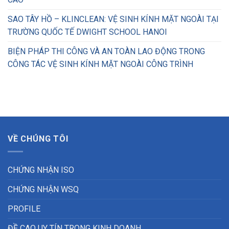
SAO TÂY HỒ – KLINCLEAN: VỆ SINH KÍNH MẶT NGOÀI TẠI
TRƯỜNG QUỐC TẾ DWIGHT SCHOOL HANOI
BIỆN PHÁP THI CÔNG VÀ AN TOÀN LAO ĐỘNG TRONG
CÔNG TÁC VỆ SINH KÍNH MẶT NGOÀI CÔNG TRÌNH
VỀ CHÚNG TÔI
CHỨNG NHẬN ISO
CHỨNG NHẬN WSQ
PROFILE
ĐỀ CAO UY TÍN TRONG KINH DOANH