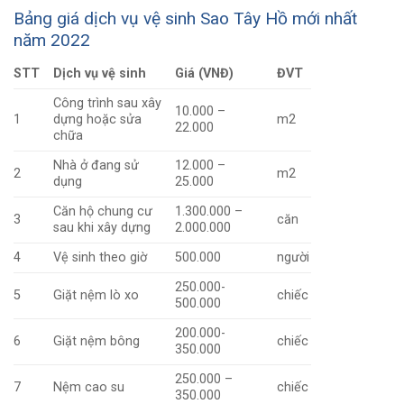
Bảng giá dịch vụ vệ sinh Sao Tây Hồ mới nhất
năm 2022
STT
Dịch vụ vệ sinh
Giá (VNĐ)
ĐVT
Công trình sau xây
10.000 –
1
dựng hoặc sửa
m2
22.000
chữa
Nhà ở đang sử
12.000 –
2
m2
dụng
25.000
Căn hộ chung cư
1.300.000 –
3
căn
sau khi xây dựng
2.000.000
4
Vệ sinh theo giờ
500.000
người
250.000-
5
Giặt nệm lò xo
chiếc
500.000
200.000-
6
Giặt nệm bông
chiếc
350.000
250.000 –
7
Nệm cao su
chiếc
350.000