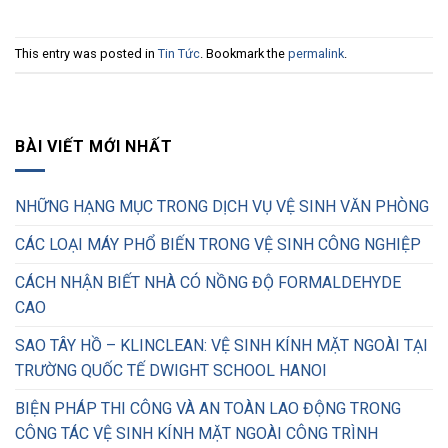
This entry was posted in
Tin Tức
. Bookmark the
permalink
.
BÀI VIẾT MỚI NHẤT
NHỮNG HẠNG MỤC TRONG DỊCH VỤ VỆ SINH VĂN PHÒNG
CÁC LOẠI MÁY PHỔ BIẾN TRONG VỆ SINH CÔNG NGHIỆP
CÁCH NHẬN BIẾT NHÀ CÓ NỒNG ĐỘ FORMALDEHYDE
CAO
SAO TÂY HỒ – KLINCLEAN: VỆ SINH KÍNH MẶT NGOÀI TẠI
TRƯỜNG QUỐC TẾ DWIGHT SCHOOL HANOI
BIỆN PHÁP THI CÔNG VÀ AN TOÀN LAO ĐỘNG TRONG
CÔNG TÁC VỆ SINH KÍNH MẶT NGOÀI CÔNG TRÌNH