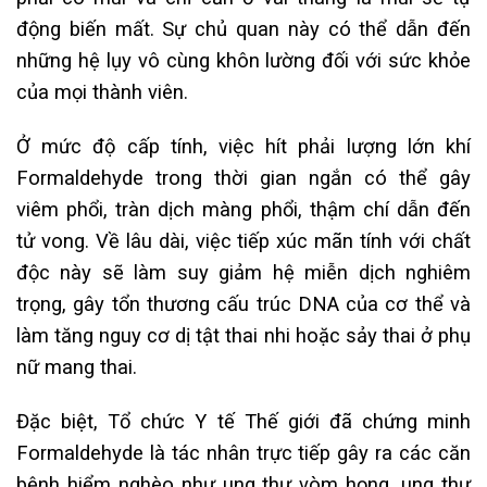
động biến mất. Sự chủ quan này có thể dẫn đến
những hệ lụy vô cùng khôn lường đối với sức khỏe
của mọi thành viên.
Ở mức độ cấp tính, việc hít phải lượng lớn khí
Formaldehyde trong thời gian ngắn có thể gây
viêm phổi, tràn dịch màng phổi, thậm chí dẫn đến
tử vong. Về lâu dài, việc tiếp xúc mãn tính với chất
độc này sẽ làm suy giảm hệ miễn dịch nghiêm
trọng, gây tổn thương cấu trúc DNA của cơ thể và
làm tăng nguy cơ dị tật thai nhi hoặc sảy thai ở phụ
nữ mang thai.
Đặc biệt, Tổ chức Y tế Thế giới đã chứng minh
Formaldehyde là tác nhân trực tiếp gây ra các căn
bệnh hiểm nghèo như ung thư vòm họng, ung thư