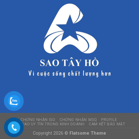
CHỨNG NHẬN ISO
CHỨNG NHẬN WSQ
PROFILE
ĐỀ CAO UY TÍN TRONG KINH DOANH
CAM KẾT BẢO MẬT
Copyright 2026 ©
Flatsome Theme