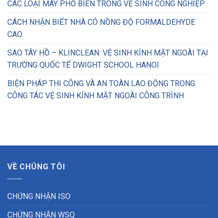
CÁC LOẠI MÁY PHỔ BIẾN TRONG VỆ SINH CÔNG NGHIỆP
CÁCH NHẬN BIẾT NHÀ CÓ NỒNG ĐỘ FORMALDEHYDE
CAO
SAO TÂY HỒ – KLINCLEAN: VỆ SINH KÍNH MẶT NGOÀI TẠI
TRƯỜNG QUỐC TẾ DWIGHT SCHOOL HANOI
BIỆN PHÁP THI CÔNG VÀ AN TOÀN LAO ĐỘNG TRONG
CÔNG TÁC VỆ SINH KÍNH MẶT NGOÀI CÔNG TRÌNH
VỀ CHÚNG TÔI
CHỨNG NHẬN ISO
CHỨNG NHẬN WSQ