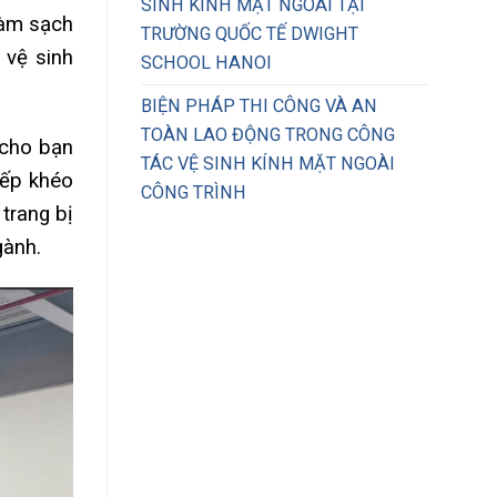
SINH KÍNH MẶT NGOÀI TẠI
làm sạch
TRƯỜNG QUỐC TẾ DWIGHT
 vệ sinh
SCHOOL HANOI
BIỆN PHÁP THI CÔNG VÀ AN
TOÀN LAO ĐỘNG TRONG CÔNG
 cho bạn
TÁC VỆ SINH KÍNH MẶT NGOÀI
iếp khéo
CÔNG TRÌNH
trang bị
gành.