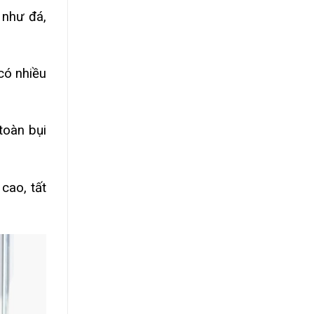
 như đá,
có nhiều
toàn bụi
 cao, tất