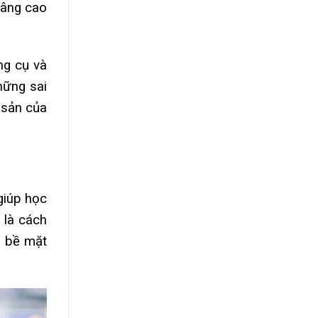
nâng cao
ng cụ và
hững sai
 sản của
giúp học
 là cách
o bề mặt