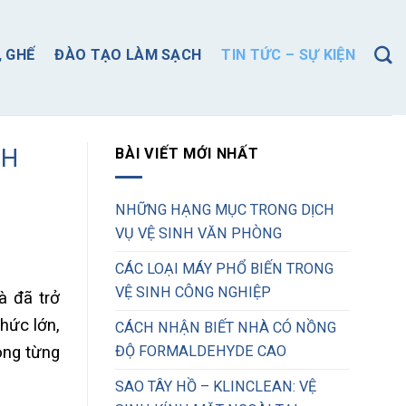
, GHẾ
ĐÀO TẠO LÀM SẠCH
TIN TỨC – SỰ KIỆN
NH
BÀI VIẾT MỚI NHẤT
NHỮNG HẠNG MỤC TRONG DỊCH
VỤ VỆ SINH VĂN PHÒNG
CÁC LOẠI MÁY PHỔ BIẾN TRONG
VỆ SINH CÔNG NGHIỆP
à đã trở
hức lớn,
CÁCH NHẬN BIẾT NHÀ CÓ NỒNG
ong từng
ĐỘ FORMALDEHYDE CAO
SAO TÂY HỒ – KLINCLEAN: VỆ