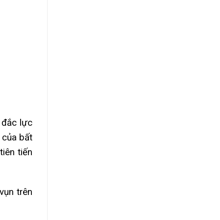
 đắc lực
 của bất
iên tiến
vụn trên