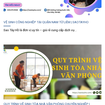
VỆ SINH CÔNG NGHIỆP TẠI QUẬN NAM TỪ LIÊM | SAOTAYHO
Sao Tây Hồ là đơn vị uy tín – giá rẻ cung cấp dịch vụ...
QUY TRÌNH VỆ SINH TÒA NHÀ VĂN PHÒNG CHUYÊN NGHIỆP |