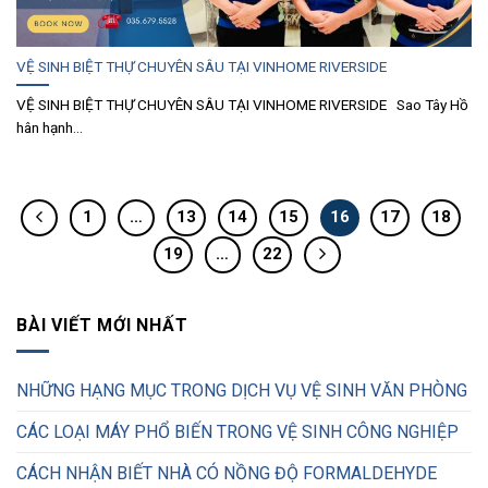
VỆ SINH BIỆT THỰ CHUYÊN SÂU TẠI VINHOME RIVERSIDE
VỆ SINH BIỆT THỰ CHUYÊN SÂU TẠI VINHOME RIVERSIDE Sao Tây Hồ
hân hạnh...
1
…
13
14
15
16
17
18
19
…
22
BÀI VIẾT MỚI NHẤT
NHỮNG HẠNG MỤC TRONG DỊCH VỤ VỆ SINH VĂN PHÒNG
CÁC LOẠI MÁY PHỔ BIẾN TRONG VỆ SINH CÔNG NGHIỆP
CÁCH NHẬN BIẾT NHÀ CÓ NỒNG ĐỘ FORMALDEHYDE