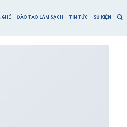
, GHẾ
ĐÀO TẠO LÀM SẠCH
TIN TỨC – SỰ KIỆN