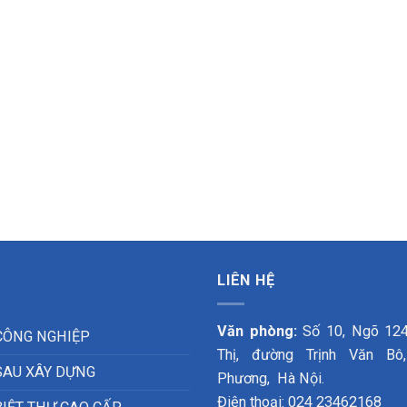
LIÊN HỆ
Văn phòng:
Số 10, Ngõ 12
CÔNG NGHIỆP
Thị, đường Trịnh Văn Bô
SAU XÂY DỰNG
Phương, Hà Nội.
Điện thoại: 024 23462168