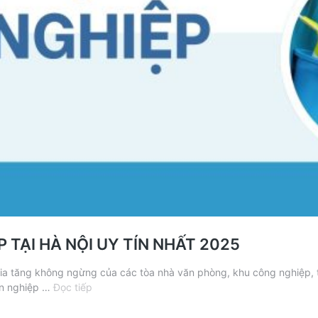
 TẠI HÀ NỘI UY TÍN NHẤT 2025
 gia tăng không ngừng của các tòa nhà văn phòng, khu công nghiệp, 
TOP
ên nghiệp …
Đọc tiếp
10
CÔNG